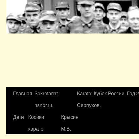
Главная
Sekretariat-
Karate: Кубок России. Год 
nsnbr.ru.
Серпухов.
Дети
Косики
Крысин
каратэ
М.В.