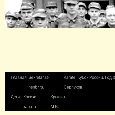
Главная
Sekretariat-
Karate: Кубок России. Год 
nsnbr.ru.
Серпухов.
Дети
Косики
Крысин
каратэ
М.В.