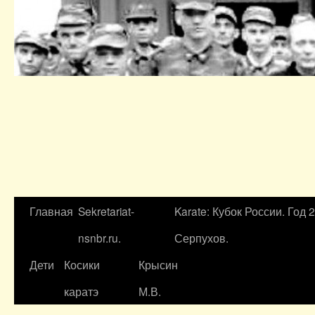
Главная
Sekretariat-
Karate: Кубок России. Год 
nsnbr.ru.
Серпухов.
Дети
Косики
Крысин
каратэ
М.В.