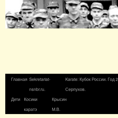
Главная
Sekretariat-
Karate: Кубок России. Год 
nsnbr.ru.
Серпухов.
Дети
Косики
Крысин
каратэ
М.В.