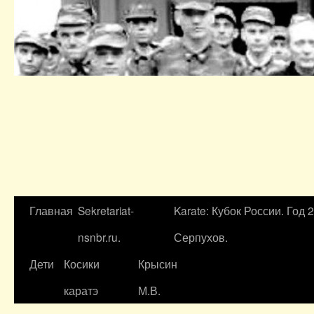
Главная
Sekretariat-
Karate: Кубок России. Год 
nsnbr.ru.
Серпухов.
Дети
Косики
Крысин
каратэ
М.В.