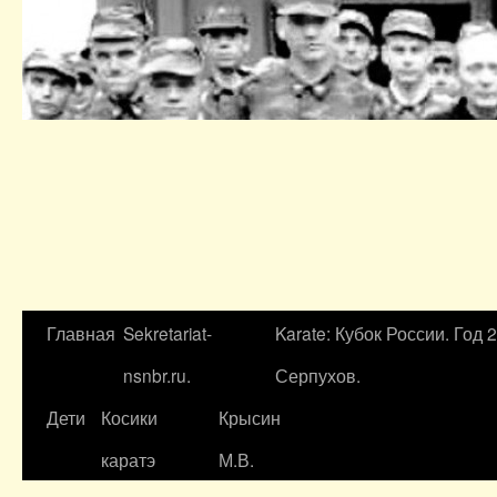
Главная
Sekretariat-
Karate: Кубок России. Год 
nsnbr.ru.
Серпухов.
Дети
Косики
Крысин
каратэ
М.В.