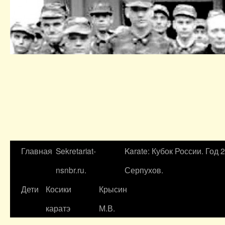
Главная
Sekretariat-
Karate: Кубок России. Год 
nsnbr.ru.
Серпухов.
Дети
Косики
Крысин
каратэ
М.В.