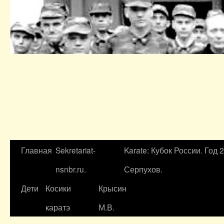
Главная
Sekretariat-
Karate: Кубок России. Год 
nsnbr.ru.
Серпухов.
Дети
Косики
Крысин
каратэ
М.В.