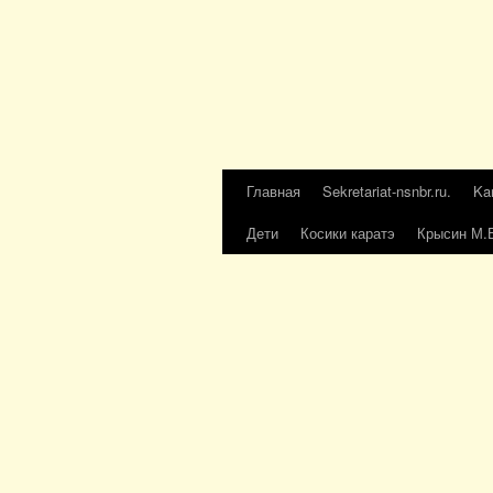
Главная
Sekretariat-nsnbr.ru.
Ka
Дети
Косики каратэ
Крысин М.