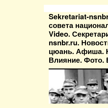
Sekretariat-nsn
совета национа
Video. Секретар
nsnbr.ru. Новос
цюань. Афиша. К
Влияние. Фото. В