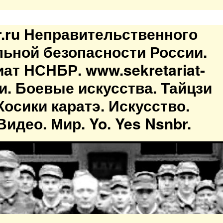
br.ru Неправительственного
льной безопасности России.
иат НСНБР. www.sekretariat-
ти. Боевые искусства. Тайцзи
осики каратэ. Искусство.
идео. Мир. Yo. Yes Nsnbr.