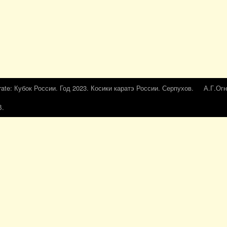
rate: Кубок России. Год 2023. Косики каратэ России. Серпухов.
А.Г.Огн
В.