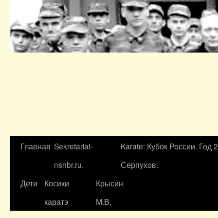
Главная
Sekretariat-
Karate: Кубок России. Год 
nsnbr.ru.
Серпухов.
Дети
Косики
Крысин
каратэ
М.В.