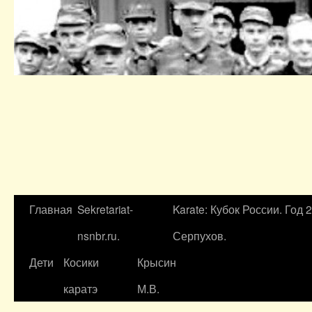
Главная
Sekretariat-
Karate: Кубок России. Год 
nsnbr.ru.
Серпухов.
Дети
Косики
Крысин
каратэ
М.В.