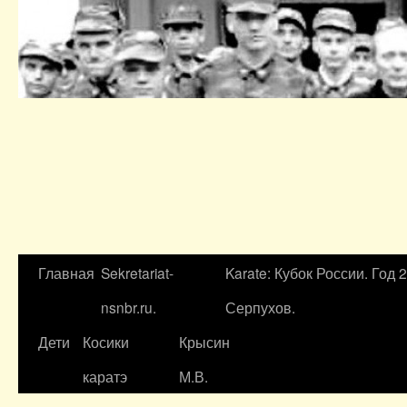
Главная
Sekretariat-
Karate: Кубок России. Год 
nsnbr.ru.
Серпухов.
Дети
Косики
Крысин
каратэ
М.В.