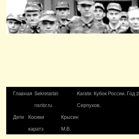
Главная
Sekretariat-
Karate: Кубок России. Год 
nsnbr.ru.
Серпухов.
Дети
Косики
Крысин
каратэ
М.В.