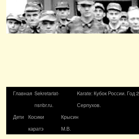
Главная
Sekretariat-
Karate: Кубок России. Год 
nsnbr.ru.
Серпухов.
Дети
Косики
Крысин
каратэ
М.В.