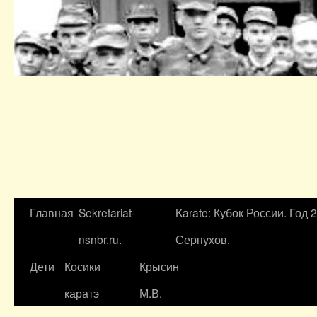
Главная
Sekretariat-
Karate: Кубок России. Год 
nsnbr.ru.
Серпухов.
Дети
Косики
Крысин
каратэ
М.В.