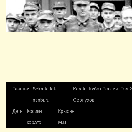
Главная
Sekretariat-
Karate: Кубок России. Год 
nsnbr.ru.
Серпухов.
Дети
Косики
Крысин
каратэ
М.В.