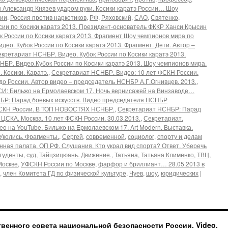
 Александр Князев ударом руки. Косики каратэ России… Шоу
сии
,
Россия против наркотиков
,
РФ
,
Ряховский
,
САО
,
Святенко
,
сии по Косики каратэ 2013. Президент-основатель ФККР Ханси Крысин
 России по Косики каратэ 2013. Фрагмент Шоу чемпионов мира по
ео. Кубок России по Косики каратэ 2013. Фрагмент. Дети. Автор –
кретариат НСНБР. Видео. Кубок России по Косики каратэ 2013.
БР. Видео.Кубок России по Косики каратэ 2013. Шоу чемпионов мира.
 Косики. Каратэ.
,
Секретариат НСНБР. Видео: 10 лет ФСКН России.
до России. Автор видео – председатель НСНБР А.Г.Огнивцев. 2013.
,
И: Бильжо на Ермолаевском 17. Ночь вернисажей на Винзаводе…
БР: Парад боевых искусств. Видео председателя НСНБР
 ФСКН России. В ТОП НОВОСТЯХ НСНБР.
,
Секретариат НСНБР: Парад
. ЦСКА. Москва. 10 лет ФСКН России. 30.03.2013.
,
Секретариат.
ideo на YouTube. Бильжо на Ермолаевском 17. Art Modern. Выставка.
Уколись. Фрагменты.
,
Сергей
,
современной
,
социолог
,
спорту и делам
нная палата. ОП РФ. Слушания. Кто украл вид спорта? Ответ. Уберечь
туденты
,
суд
,
Тайцзицюань. Движение.
,
Татьяна
,
Татьяна Клименко
,
ТВЦ
,
Москве
,
УФСКН России по Москве
,
фарфор и бриллиант… 28.05.2013 в
,
член Комитета ГД по физической культуре
,
Чуев
,
шоу
,
юридических
|
ственного совета национальной безопасности России. Video.