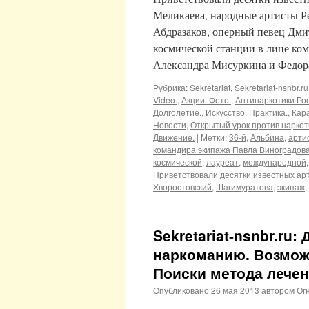
Меликаева, народные артисты Р
Абдразаков, оперный певец Дми
космической станции в лице ко
Александра Мисуркина и Федо
Рубрика:
Sekretariat
,
Sekretariat-nsnbr.ru
Video.
,
Акции. Фото.
,
Антинаркотики Ро
Долголетие.
,
Искусство. Практика.
,
Кара
Новости
,
Открытый урок против наркот
Движение.
|
Метки:
36-й
,
Альбина
,
арти
командира экипажа Павла Виноградов
космической
,
лауреат
,
международной
Приветствовали десятки известных ар
Хворостовский
,
Шагимуратова
,
экипаж
,
Sekretariat-nsnbr.ru:
наркоманию. Возможно
Поиски метода лечени
Опубликовано
26 мая 2013
автором
Ог