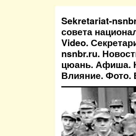
Sekretariat-nsn
совета национа
Video. Секретар
nsnbr.ru. Новос
цюань. Афиша. К
Влияние. Фото. В