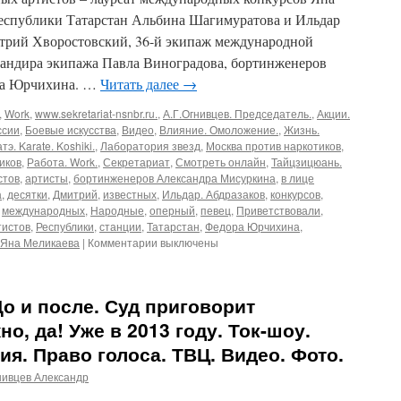
еспублики Татарстан Альбина Шагимуратова и Ильдар
трий Хворостовский, 36-й экипаж международной
мандира экипажа Павла Виноградова, бортинженеров
ра Юрчихина. …
Читать далее
→
,
Work
,
www.sekretariat-nsnbr.ru.
,
А.Г.Огнивцев. Председатель.
,
Акции.
ссии
,
Боевые искусства
,
Видео
,
Влияние. Омоложение.
,
Жизнь.
тэ. Karate. Koshiki.
,
Лаборатория звезд
,
Москва против наркотиков
,
иков
,
Работа. Work.
,
Секретариат
,
Смотреть онлайн
,
Тайцзицюань.
стов
,
артисты
,
бортинженеров Александра Мисуркина
,
в лице
а
,
десятки
,
Дмитрий
,
известных
,
Ильдар. Абдразаков
,
конкурсов
,
,
международных
,
Народные
,
оперный
,
певец
,
Приветствовали
,
тистов
,
Республики
,
станции
,
Татарстан
,
Федора Юрчихина
,
Яна Меликаева
|
Комментарии выключены
 До и после. Суд приговорит
, да! Уже в 2013 году. Ток-шоу.
я. Право голоса. ТВЦ. Видео. Фото.
нивцев Александр