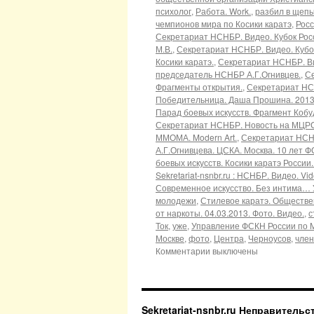
психолог
,
Работа. Work.
,
разбил в щепы
чемпионов мира по Косики каратэ
,
Рос
Секретариат НСНБР. Видео. Кубок Рос
М.В.
,
Секретариат НСНБР. Видео. Кубок
Косики каратэ.
,
Секретариат НСНБР. Вид
председатель НСНБР А.Г.Огнивцев.
,
Се
Фрагменты открытия.
,
Секретариат НСН
Победительница. Даша Прошина. 2013.
Парад боевых искусств. Фрагмент Кобу
Секретариат НСНБР. Новость на МЦРС
ММОМА. Modern Art.
,
Секретариат НСН
А.Г.Огнивцева. ЦСКА. Москва. 10 лет
боевых искусств. Косики каратэ России
Sekretariat-nsnbr.ru : НСНБР. Видео. V
Современное искусство. Без интима… 
молодежи
,
Стилевое каратэ. Обществе
от наркоты. 04.03.2013. Фото. Видео.
,
с
Ток
,
уже
,
Управление ФСКН России по 
Москве
,
фото
,
Центра
,
Черноусов
,
член
Комментарии выключены
Sekretariat-nsnbr.ru Неправитель