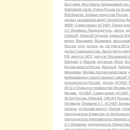
Выставка. Фестиваль.Черешневый лес.
Sekretariat-nsnbr: Кубок России по Ко
М.В.Крысин. Боевые искусства России.
делает московскую моду? Ингеборга 
ФККР. Секретариат НСНБР: Парад боевы
А.Г.Огнивцев. Председатель.
,
автор
,
ад
Алексей
,
Алексей Огурцов
,
Алексей Огу
видео
,
Владимир
,
Возможно
,
врач-нарк
России
,
году
,
голоса
,
да
,
да! Уже в 2013
делая Совершенство. Автор фото пред
РФ
,
депутат МГД
,
депутат Московской 
Евгений
,
и
,
Иванов
,
изучения
,
Инна
,
Ис
Косики каратэ России
,
Красный
,
Лабора
Михалева
,
Москва против наркотиков
,
информации и общественных связей У
безопасности России.
,
Носов
,
НСНБР. М
2013 и Открытое первенство Москвы по
Москве.
,
НСНБР. Секретариат НСНБР. Ф
ФСКН России. Юбилей. УФСКН России п
Огнивцев
,
Огнивцев А.Г. НСНБР: Боевые
палаты
,
по Косики каратэ
,
Поиски
,
поли
председатель Комиссии по безопасно
председатель Неправительственного с
А.Г.Огнивцев
,
председатель Обществен
общественной организации Христианс