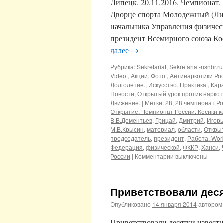
Липецк. 20.11.2016. Чемпионат. 
Дворце спорта Молодежный (Лип
начальника Управления физичес
президент Всемирного союза Ко
далее
→
Рубрика:
Sekretariat
,
Sekretariat-nsnbr.ru
Video.
,
Акции. Фото.
,
Антинаркотики Ро
Долголетие.
,
Искусство. Практика.
,
Кара
Новости
,
Открытый урок против наркот
Движение.
|
Метки:
28
,
28 чемпионат Ро
Открытие. Чемпионат России. Косики ка
В.В.Дементьев
,
Грицай
,
Дмитрий
,
Игорь
М.В.Крысин
,
материал
,
области
,
Откры
председатель
,
президент
,
Работа. Wor
Федерация
,
физической
,
ФККР
,
Ханси
,
России
|
Комментарии выключены
Приветствовали деся
Опубликовано
14 января 2014
автором
Приветствовали десятки извест