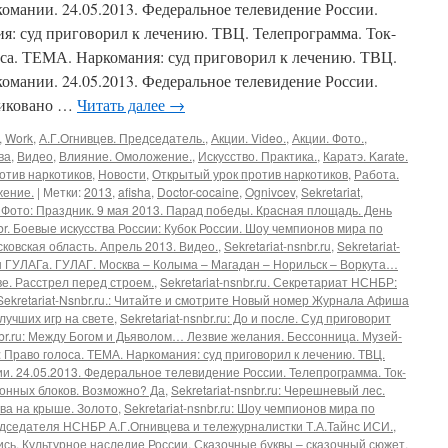
омании. 24.05.2013. Федеральное телевидение России.
я: суд приговорил к лечению. ТВЦ. Телепрограмма. Ток-
олоса. ТЕМА. Наркомания: суд приговорил к лечению. ТВЦ.
омании. 24.05.2013. Федеральное телевидение России.
ликовано …
Читать далее
→
,
Work
,
А.Г.Огнивцев. Председатель.
,
Акции. Video.
,
Акции. Фото.
,
ва
,
Видео
,
Влияние. Омоложение.
,
Искусство. Практика.
,
Каратэ. Karate.
отив наркотиков
,
Новости
,
Открытый урок против наркотиков
,
Работа.
жение.
|
Метки:
2013
,
afisha
,
Doctor-cocaine
,
Ognivcev
,
Sekretariat
,
. Фото: Праздник. 9 мая 2013. Парад победы. Красная площадь. День
nbr. Боевые искусства России: Кубок России. Шоу чемпионов мира по
ковская область. Апрель 2013. Видео.
,
Sekretariat-nsnbr.ru
,
Sekretariat-
ы ГУЛАГа. ГУЛАГ. Москва – Колыма – Магадан – Норильск – Воркута…
е. Расстрел перед строем.
,
Sekretariat-nsnbr.ru. Секретариат НСНБР:
Sekretariat-Nsnbr.ru.: Читайте и смотрите Новый номер Журнала Афиша
 лучших игр на свете
,
Sekretariat-nsnbr.ru: До и после. Суд приговорит
snbr.ru: Между Богом и Дьяволом… Лезвие желания. Бессонница. Музей-
ru: Право голоса. ТЕМА. Наркомания: суд приговорил к лечению. ТВЦ.
. 24.05.2013. Федеральное телевидение России. Телепрограмма. Ток-
бетонных блоков. Возможно? Да
,
Sekretariat-nsnbr.ru: Черешневый лес.
ова на крыше. Золото
,
Sekretariat-nsnbr.ru: Шоу чемпионов мира по
едседателя НСНБР А.Г.Огнивцева и тележурналистки Т.А.Тайнс ИСИ.
,
ись. Культурное наследие России. Сказочные буквы – сказочный сюжет.