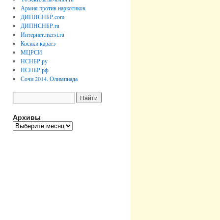
Армия против наркотиков
ДИПНСНБР.com
ДИПНСНБР.ru
Интернет.mcrsi.ru
Косики каратэ
МЦРСИ
НСНБР.ру
НСНБР.рф
Сочи 2014. Олимпиада
Архивы