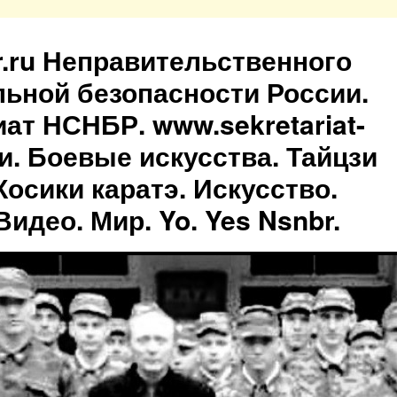
br.ru Неправительственного
льной безопасности России.
иат НСНБР. www.sekretariat-
ти. Боевые искусства. Тайцзи
осики каратэ. Искусство.
идео. Мир. Yo. Yes Nsnbr.