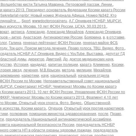
 Волшебство кисти.Татьяна Маврина. Петровский пассаж. Линии.
,
сики каратэ 2013. Президент-основатель Федерации Косики каратэ России
,
Sekretariat-nsnbr: Новый номер Журнала Афиша. Номер №342. Кто
Дапкунайте…
,
Sport
,
wwwdoctorcocaineru
,
А.Г.Огнивцев НСНБР. МЦРСИ.
х искусств. Москва. 10 лет ФСКН России. ЦСКА. 30.03.2013.
,
вокат
,
актриса
,
Александр
,
Александр Михайлов
,
Александр Огнивцев
,
рцов – актер
,
Анастасия
,
Антинаркотики России
,
Бояркина
,
в
,
в отставке
,
олог
,
Галина
,
генерал-лейтенант ФСКН России
,
генерал-майор ФСБ
 году. Ток-шоу. Поиски метода лечения. Право голоса. ТВЦ. Видео. Фото.
,
седатель НСНБР А.Г.Огнивцев. Видео с YouTube. Выставка.
,
депутат ГД
областной думы
,
директор
,
Дмитрий
,
До
,
доктор медицинских наук
,
кусство
,
История
,
кандидат
,
капитан полиции
,
каратэ
,
Клименко
,
Косики
,
тория звезд
,
лечения
,
М.В.Крысин
,
метода
,
милиции
,
Михайлов
,
наркоманию
,
наркотики
,
наук
,
национальный
,
начальник отдела
ФСКН России по Москве
,
Неправительственный совет национальной
ЦРСИ. Секретариат НСНБР: Чемпионат Москвы по Косики каратэ
 Косики каратэ 2013. 10 лет ФСКН России. Управление ФСКН России по
ККР: Чемпионат Москвы по Косики каратэ 2013. Фрагмент 4.10 лет
о Москве. Открытый урок спорта. Фото. Видео.
,
Общественной
,
 искусства. Косики каратэ.
,
Огурцов
,
Открытый урок против наркотиков
,
тики
,
полковник
,
помощник министра здравоохранения
,
после
,
Право
,
сти
,
председатель Национальной антинаркотической ассамблеи
,
овета национальной безопасности России
,
председатель НСНБР
ного совета НП в области охраны здоровья граждан
,
председатель
ко-демократическая перспектива
,
приговорит
,
против
,
профессор
,