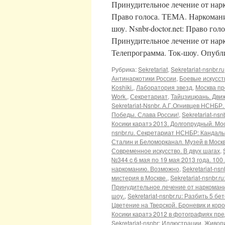
Принудительное лечение от нарк
Право голоса. ТЕМА. Наркомани
шоу. Nsnbr-doctor.net: Право г
Принудительное лечение от нарк
Телепрограмма. Ток-шоу. Опуб
Рубрика:
Sekretariat
,
Sekretariat-nsnbr.ru
Антинаркотики России
,
Боевые искусст
Koshiki.
,
Лаборатория звезд
,
Москва пр
Work.
,
Секретариат
,
Тайцзицюань. Дви
Sekretariat-Nsnbr. А.Г.Огнивцев НСНБР
Победы. Слава России!
,
Sekretariat-ns
Косики каратэ 2013. Долгопрудный. Мос
nsnbr.ru. Секретариат НСНБР: Кандал
Сталин и Беломорканал. Музей в Москв
Современное искусство. В двух шагах
,
№344 c 6 мая по 19 мая 2013 года. 100
наркоманию. Возможно
,
Sekretariat-n
мистерия в Москве.
,
Sekretariat-nsnbr.
Принудительное лечение от наркомании
шоу.
,
Sekretariat-nsnbr.ru: Разбить 5 
Цветение на Тверской. Броневик и кор
Косики каратэ 2012 в фотографиях пр
Sekretariat-nsnbr: Иллюстрации. Живоп