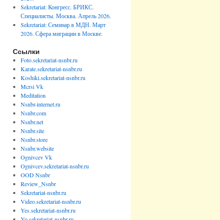
Sekretariat: Конгресс. БРИКС.
Специалисты. Москва. Апрель 2026.
Sekretariat: Семинар в МДН. Март
2026. Сфера миграции в Москве.
Ссылки
Foto.sekretariat-nsnbr.ru
Karate.sekretariat-nsnbr.ru
Koshiki.sekretariat-nsnbr.ru
Mcrsi Vk
Meditation
Nsnbr-internet.ru
Nsnbr.com
Nsnbr.net
Nsnbr.site
Nsnbr.store
Nsnbr.website
Ognivcev Vk
Ognivcev.sekretariat-nsnbr.ru
OOD Nsnbr
Review_Nsnbr
Sekretariat-nsnbr.ru
Video.sekretariat-nsnbr.ru
Yes.sekretariat-nsnbr.ru
Yo.sekretariat-nsnbr.ru