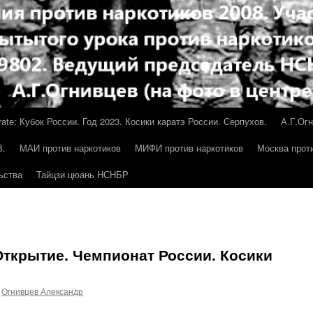
rate: Кубок России. Год 2023. Косики каратэ России. Серпухов.
А.Г.Огн
В.
МАИ против наркотиков
МИФИ против наркотиков
Москва проти
ьства
Тайцзи цюань НСНБР
: Открытие. Чемпионат России. Косики
Огнивцев Александр