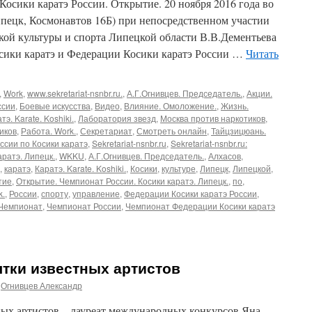
Косики каратэ России. Открытие. 20 ноября 2016 года во
ецк, Космонавтов 16Б) при непосредственном участии
кой культуры и спорта Липецкой области В.В.Дементьева
сики каратэ и Федерации Косики каратэ России …
Читать
,
Work
,
www.sekretariat-nsnbr.ru.
,
А.Г.Огнивцев. Председатель.
,
Акции.
ссии
,
Боевые искусства
,
Видео
,
Влияние. Омоложение.
,
Жизнь.
тэ. Karate. Koshiki.
,
Лаборатория звезд
,
Москва против наркотиков
,
иков
,
Работа. Work.
,
Секретариат
,
Смотреть онлайн
,
Тайцзицюань.
ссии по Косики каратэ
,
Sekretariat-nsnbr.ru
,
Sekretariat-nsnbr.ru:
ратэ. Липецк.
,
WKKU
,
А.Г.Огнивцев. Председатель.
,
Алхасов
,
,
каратэ
,
Каратэ. Karate. Koshiki.
,
Косики
,
культуре
,
Липецк
,
Липецкой
,
тие
,
Открытие. Чемпионат России. Косики каратэ. Липецк.
,
по
,
k.
,
России
,
спорту
,
управление
,
Федерации Косики каратэ России
,
Чемпионат
,
Чемпионат России
,
Чемпионат Федерации Косики каратэ
тки известных артистов
Огнивцев Александр
ных артистов – лауреат международных конкурсов Яна