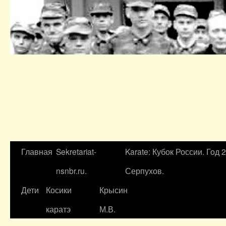
Главная
Sekretariat-
Karate: Кубок России. Год 
nsnbr.ru.
Серпухов.
Дети
Косики
Крысин
каратэ
М.В.