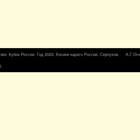
rate: Кубок России. Год 2023. Косики каратэ России. Серпухов.
А.Г.Огн
В.