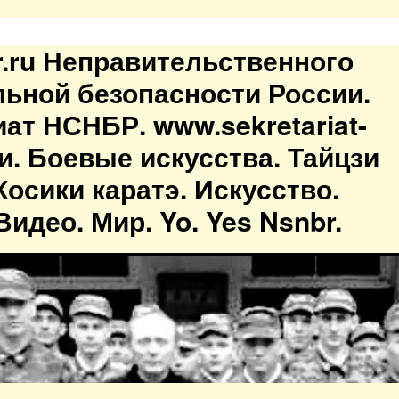
br.ru Неправительственного
льной безопасности России.
иат НСНБР. www.sekretariat-
ти. Боевые искусства. Тайцзи
осики каратэ. Искусство.
идео. Мир. Yo. Yes Nsnbr.