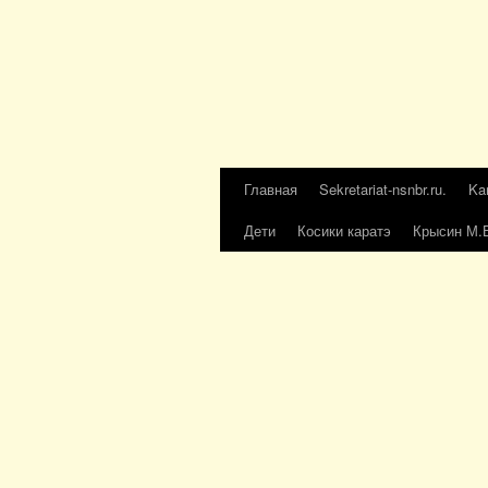
Главная
Sekretariat-nsnbr.ru.
Ka
Дети
Косики каратэ
Крысин М.