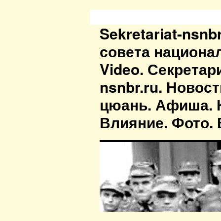
Sekretariat-nsn
совета национа
Video. Секретар
nsnbr.ru. Новос
цюань. Афиша. К
Влияние. Фото. В