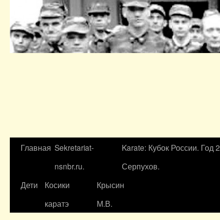
Главная
Sekretariat-
Karate: Кубок России. Год 
nsnbr.ru.
Серпухов.
Дети
Косики
Крысин
каратэ
М.В.