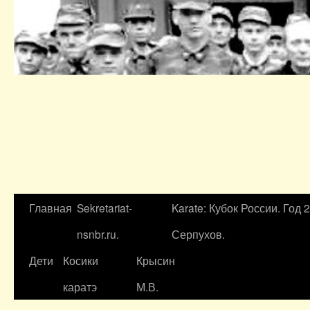
Главная
Sekretariat-
Karate: Кубок России. Год 
nsnbr.ru.
Серпухов.
Дети
Косики
Крысин
каратэ
М.В.