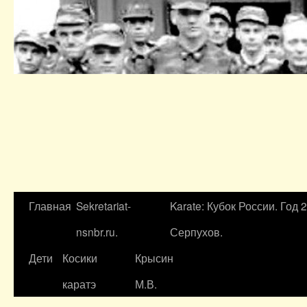
Главная
Sekretariat-
Karate: Кубок России. Год 
nsnbr.ru.
Серпухов.
Дети
Косики
Крысин
каратэ
М.В.