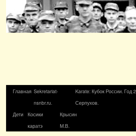
Главная
Sekretariat-
Karate: Кубок России. Год 
nsnbr.ru.
Серпухов.
Дети
Косики
Крысин
каратэ
М.В.