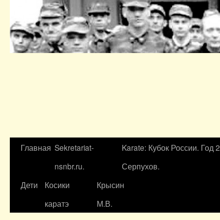
Главная
Sekretariat-
Karate: Кубок России. Год 
nsnbr.ru.
Серпухов.
Дети
Косики
Крысин
каратэ
М.В.