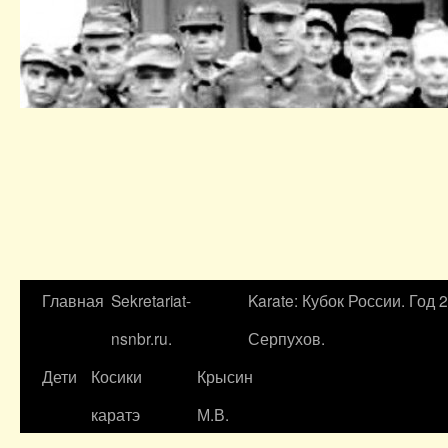
Главная
Sekretariat-
Karate: Кубок России. Год 
nsnbr.ru.
Серпухов.
Дети
Косики
Крысин
каратэ
М.В.