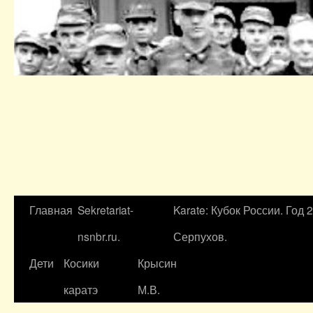
Главная
Sekretariat-
Karate: Кубок России. Год 
nsnbr.ru.
Серпухов.
Дети
Косики
Крысин
каратэ
М.В.