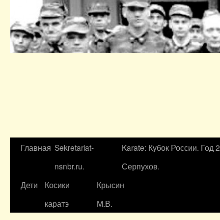
Главная
Sekretariat-
Karate: Кубок России. Год 
nsnbr.ru.
Серпухов.
Дети
Косики
Крысин
каратэ
М.В.