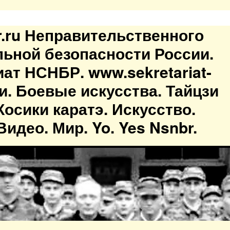
br.ru Неправительственного
льной безопасности России.
иат НСНБР. www.sekretariat-
ти. Боевые искусства. Тайцзи
осики каратэ. Искусство.
идео. Мир. Yo. Yes Nsnbr.