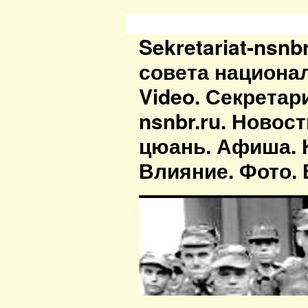
Sekretariat-nsn
совета национа
Video. Секретар
nsnbr.ru. Новос
цюань. Афиша. К
Влияние. Фото. В