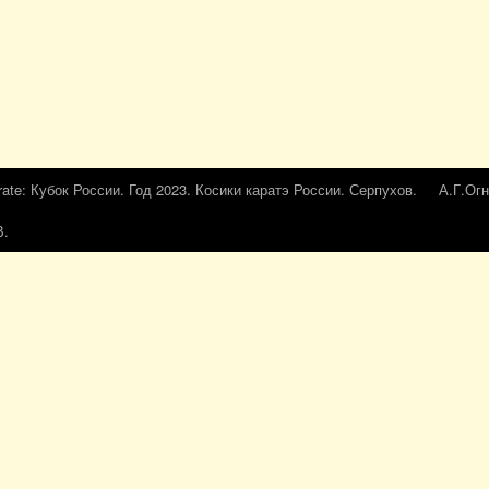
rate: Кубок России. Год 2023. Косики каратэ России. Серпухов.
А.Г.Огн
В.