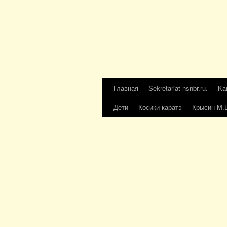
Главная
Sekretariat-nsnbr.ru.
Ka
Дети
Косики каратэ
Крысин М.